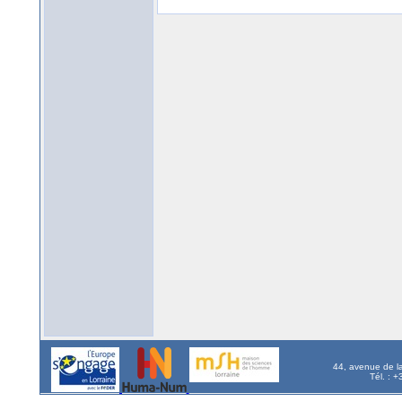
44, avenue de l
Tél. : 