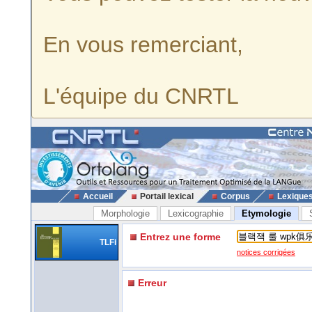
En vous remerciant,
L'équipe du CNRTL
Accueil
Portail lexical
Corpus
Lexique
Morphologie
Lexicographie
Etymologie
Entrez une forme
TLFi
notices corrigées
Erreur