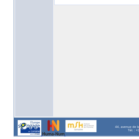
44, avenue de l
Tél. : 