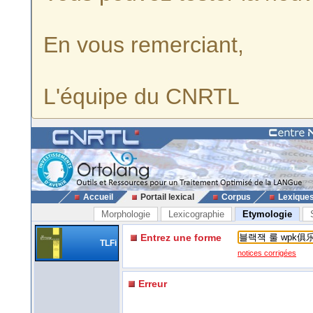
En vous remerciant,
L'équipe du CNRTL
Accueil
Portail lexical
Corpus
Lexique
Morphologie
Lexicographie
Etymologie
Entrez une forme
TLFi
notices corrigées
Erreur