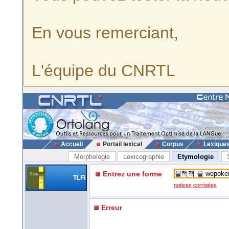
En vous remerciant,
L'équipe du CNRTL
Accueil
Portail lexical
Corpus
Lexique
Morphologie
Lexicographie
Etymologie
Entrez une forme
TLFi
notices corrigées
Erreur