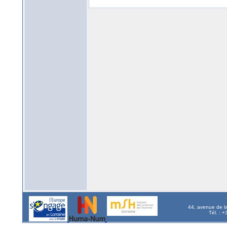
44, avenue de l
Tél. : 