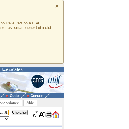
×
e nouvelle version au
1er
ablettes, smartphones) et inclut
Outils
Contact
oncordance
Aide