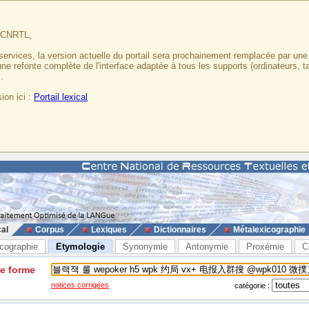
u CNRTL,
services, la version actuelle du portail sera prochainement remplacée par un
 une refonte complète de l'interface adaptée à tous les supports (ordinateurs, t
.
ion ici :
Portail lexical
cal
Corpus
Lexiques
Dictionnaires
Métalexicographie
cographie
Etymologie
Synonymie
Antonymie
Proxémie
C
ne forme
notices corrigées
catégorie :