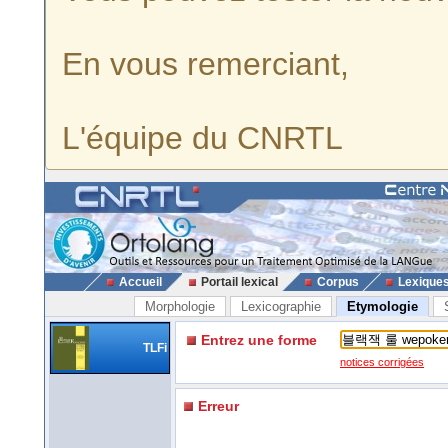
En vous remerciant,
L'équipe du CNRTL
Accueil
Portail lexical
Corpus
Lexique
Morphologie
Lexicographie
Etymologie
Entrez une forme
TLFi
notices corrigées
Erreur