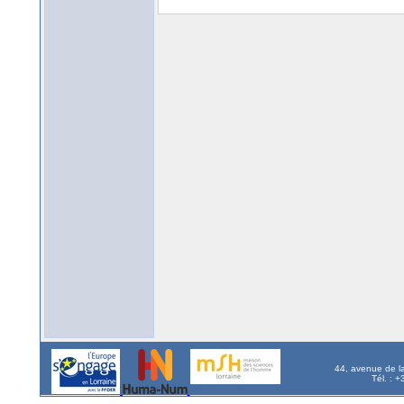
44, avenue de l
Tél. : 