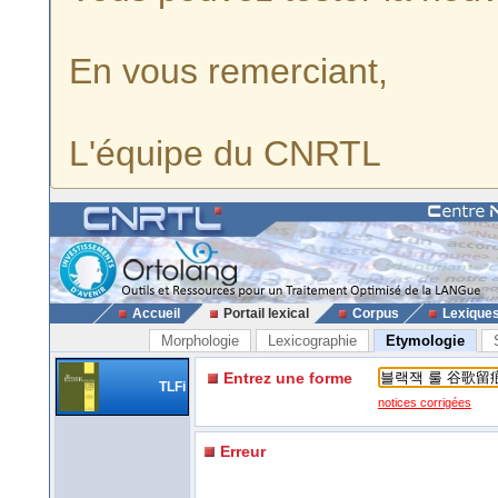
En vous remerciant,
L'équipe du CNRTL
Accueil
Portail lexical
Corpus
Lexique
Morphologie
Lexicographie
Etymologie
Entrez une forme
TLFi
notices corrigées
Erreur