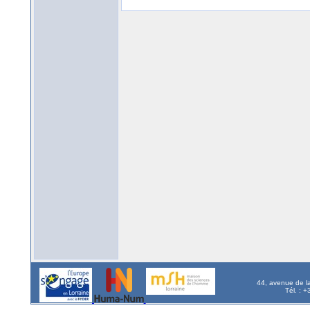
44, avenue de l
Tél. : 