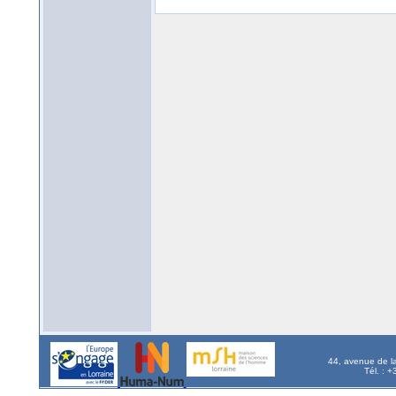
44, avenue de l
Tél. : 