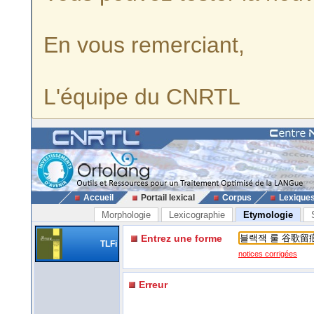
En vous remerciant,
L'équipe du CNRTL
Accueil
Portail lexical
Corpus
Lexique
Morphologie
Lexicographie
Etymologie
Entrez une forme
TLFi
notices corrigées
Erreur