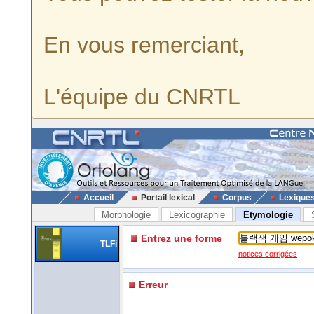
En vous remerciant,
L'équipe du CNRTL
Accueil
Portail lexical
Corpus
Lexique
Morphologie
Lexicographie
Etymologie
Entrez une forme
TLFi
notices corrigées
Erreur