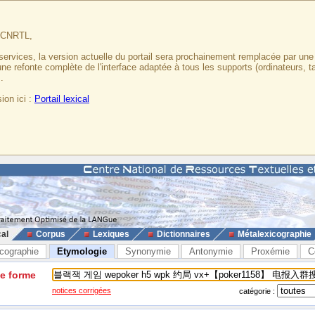
u CNRTL,
services, la version actuelle du portail sera prochainement remplacée par un
 une refonte complète de l'interface adaptée à tous les supports (ordinateurs, t
.
ion ici :
Portail lexical
cal
Corpus
Lexiques
Dictionnaires
Métalexicographie
cographie
Etymologie
Synonymie
Antonymie
Proxémie
C
ne forme
notices corrigées
catégorie :