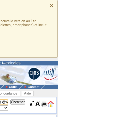
×
e nouvelle version au
1er
ablettes, smartphones) et inclut
Outils
Contact
oncordance
Aide