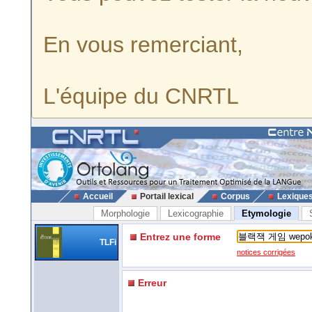
En vous remerciant,
L'équipe du CNRTL
Accueil
Portail lexical
Corpus
Lexique
Morphologie
Lexicographie
Etymologie
Entrez une forme
TLFi
notices corrigées
Erreur