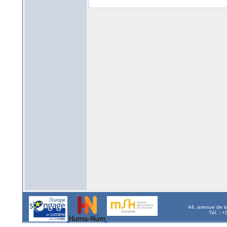
44, avenue de l
Tél. : 