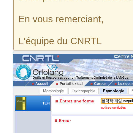
En vous remerciant,
L'équipe du CNRTL
Accueil
Portail lexical
Corpus
Lexique
Morphologie
Lexicographie
Etymologie
Entrez une forme
TLFi
notices corrigées
Erreur