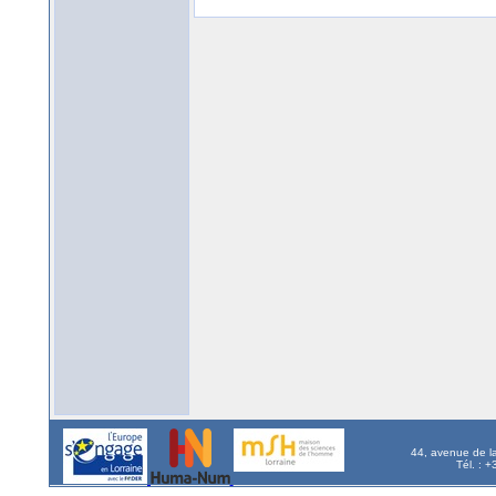
44, avenue de l
Tél. : 