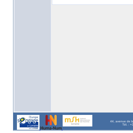
44, avenue de l
Tél. : 