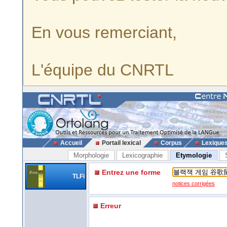
En vous remerciant,
L'équipe du CNRTL
Accueil
Portail lexical
Corpus
Lexique
Morphologie
Lexicographie
Etymologie
Entrez une forme
TLFi
notices corrigées
Erreur