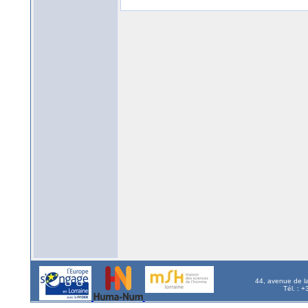
44, avenue de l
Tél. : 