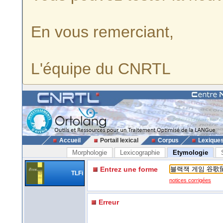
En vous remerciant,
L'équipe du CNRTL
Accueil
Portail lexical
Corpus
Lexique
Morphologie
Lexicographie
Etymologie
Entrez une forme
TLFi
notices corrigées
Erreur