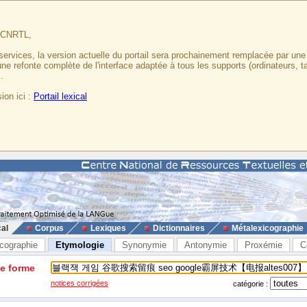
u CNRTL,
services, la version actuelle du portail sera prochainement remplacée par un
 une refonte complète de l'interface adaptée à tous les supports (ordinateurs, t
.
ion ici :
Portail lexical
cal
Corpus
Lexiques
Dictionnaires
Métalexicographie
cographie
Etymologie
Synonymie
Antonymie
Proxémie
C
ne forme
notices corrigées
catégorie :