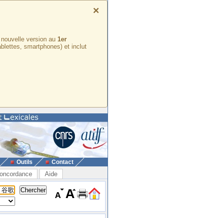
×
e nouvelle version au
1er
ablettes, smartphones) et inclut
Outils
Contact
oncordance
Aide