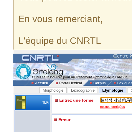
En vous remerciant,
L'équipe du CNRTL
Accueil
Portail lexical
Corpus
Lexique
Morphologie
Lexicographie
Etymologie
Entrez une forme
TLFi
notices corrigées
Erreur