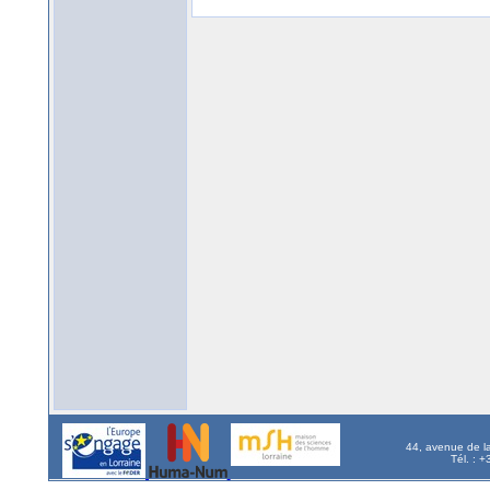
44, avenue de l
Tél. : 