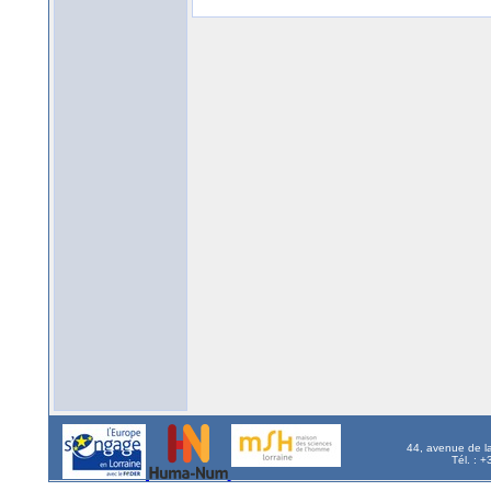
44, avenue de l
Tél. : 