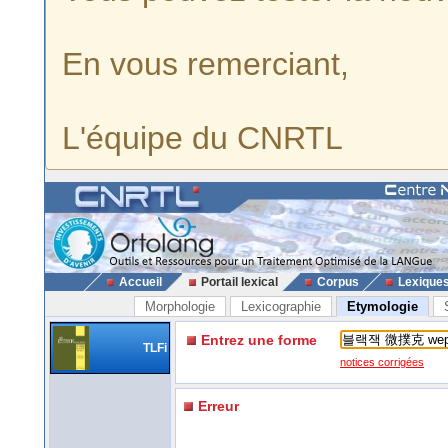
En vous remerciant,
L'équipe du CNRTL
Accueil
Portail lexical
Corpus
Lexique
Morphologie
Lexicographie
Etymologie
Entrez une forme
TLFi
notices corrigées
Erreur