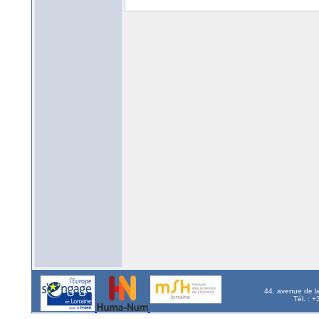
44, avenue de l
Tél. : 