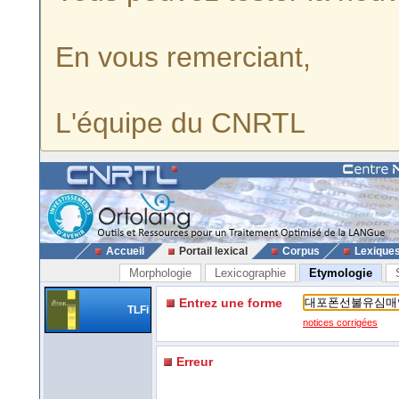
En vous remerciant,
L'équipe du CNRTL
Accueil
Portail lexical
Corpus
Lexique
Morphologie
Lexicographie
Etymologie
Entrez une forme
TLFi
notices corrigées
Erreur