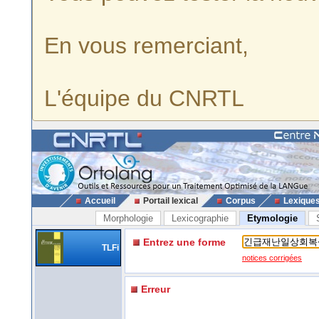
En vous remerciant,
L'équipe du CNRTL
Accueil
Portail lexical
Corpus
Lexique
Morphologie
Lexicographie
Etymologie
Entrez une forme
TLFi
notices corrigées
Erreur