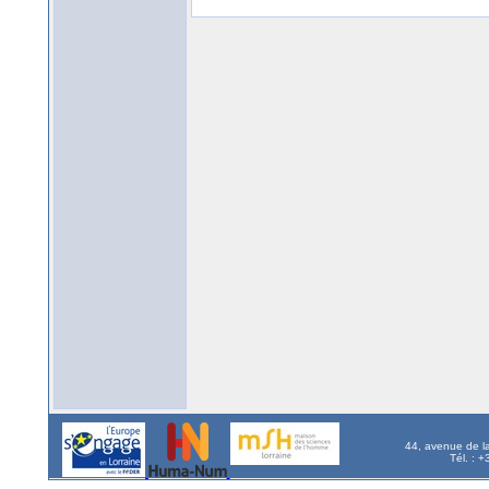
44, avenue de l
Tél. : 