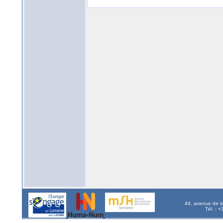
44, avenue de l
Tél. : 