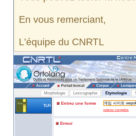
En vous remerciant,
L'équipe du CNRTL
Accueil
Portail lexical
Corpus
Lexique
Morphologie
Lexicographie
Etymologie
Entrez une forme
TLFi
notices corrigées
Erreur