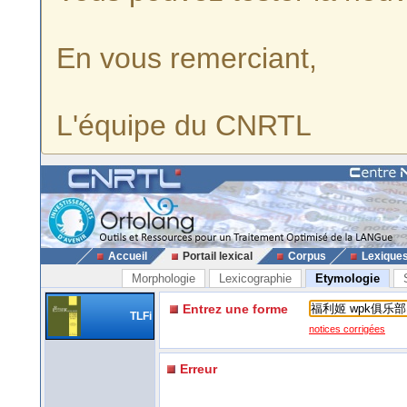
En vous remerciant,
L'équipe du CNRTL
Accueil
Portail lexical
Corpus
Lexique
Morphologie
Lexicographie
Etymologie
Entrez une forme
TLFi
notices corrigées
Erreur