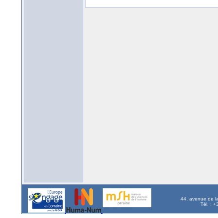
44, avenue de l
Tél. : 