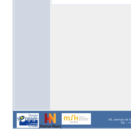
44, avenue de l
Tél. : 