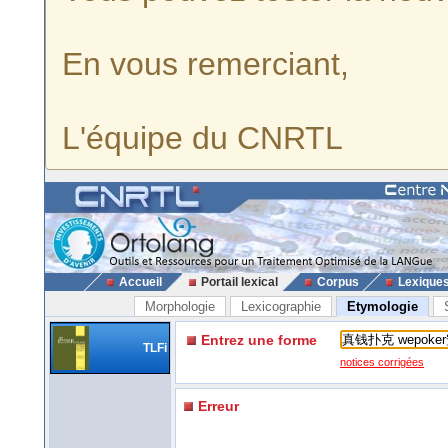
En vous remerciant,
L'équipe du CNRTL
Accueil
Portail lexical
Corpus
Lexique
Morphologie
Lexicographie
Etymologie
Entrez une forme
TLFi
notices corrigées
Erreur