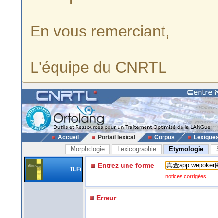
En vous remerciant,
L'équipe du CNRTL
Accueil
Portail lexical
Corpus
Lexique
Morphologie
Lexicographie
Etymologie
Entrez une forme
TLFi
notices corrigées
Erreur