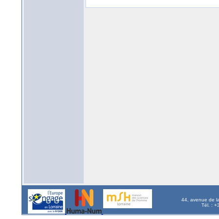
44, avenue de l
Tél. : 