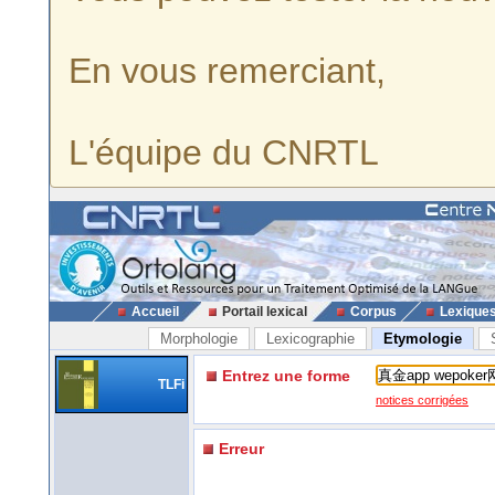
En vous remerciant,
L'équipe du CNRTL
Accueil
Portail lexical
Corpus
Lexique
Morphologie
Lexicographie
Etymologie
Entrez une forme
TLFi
notices corrigées
Erreur