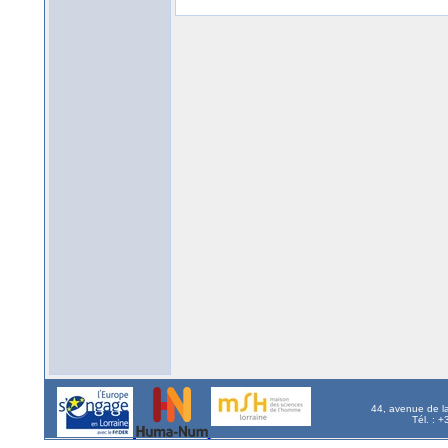
44, avenue de l
Tél. : 