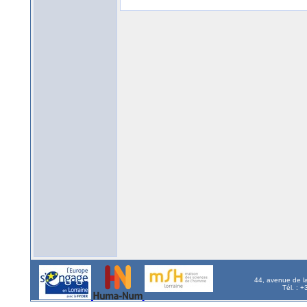
44, avenue de l
Tél. : 