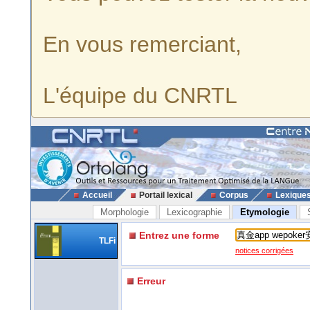
En vous remerciant,
L'équipe du CNRTL
Accueil
Portail lexical
Corpus
Lexique
Morphologie
Lexicographie
Etymologie
Entrez une forme
TLFi
notices corrigées
Erreur