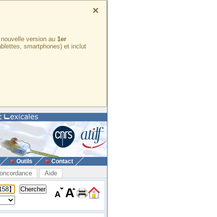
×
e nouvelle version au
1er
ablettes, smartphones) et inclut
Outils
Contact
oncordance
Aide