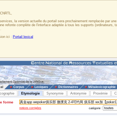
u CNRTL,
services, la version actuelle du portail sera prochainement remplacée par un
 une refonte complète de l'interface adaptée à tous les supports (ordinateurs, t
.
ion ici :
Portail lexical
cal
Corpus
Lexiques
Dictionnaires
Métalexicographie
cographie
Etymologie
Synonymie
Antonymie
Proxémie
C
ne forme
notices corrigées
catégorie :