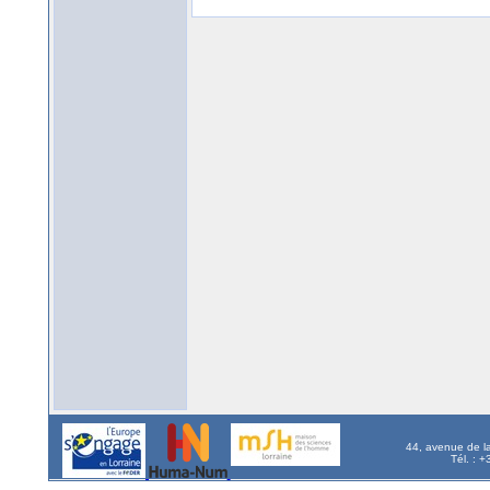
44, avenue de l
Tél. : 