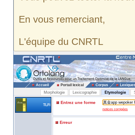
En vous remerciant,
L'équipe du CNRTL
Accueil
Portail lexical
Corpus
Lexique
Morphologie
Lexicographie
Etymologie
Entrez une forme
TLFi
notices corrigées
Erreur