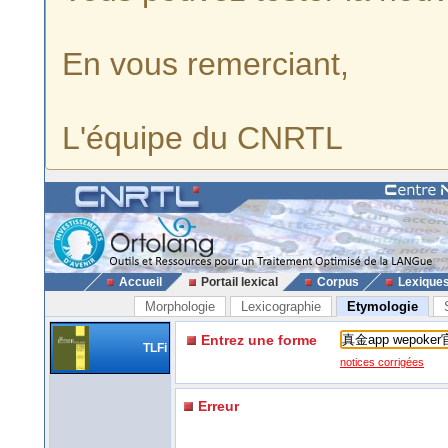
En vous remerciant,
L'équipe du CNRTL
Accueil
Portail lexical
Corpus
Lexique
Morphologie
Lexicographie
Etymologie
Entrez une forme
TLFi
notices corrigées
Erreur