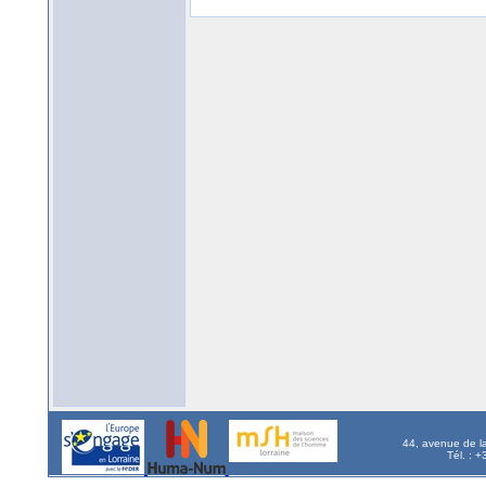
44, avenue de l
Tél. : 