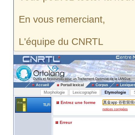
En vous remerciant,
L'équipe du CNRTL
Accueil
Portail lexical
Corpus
Lexique
Morphologie
Lexicographie
Etymologie
Entrez une forme
TLFi
notices corrigées
Erreur