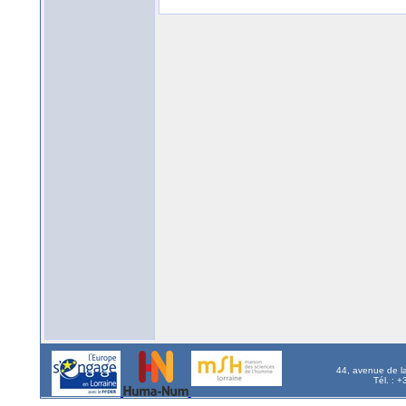
44, avenue de l
Tél. : 