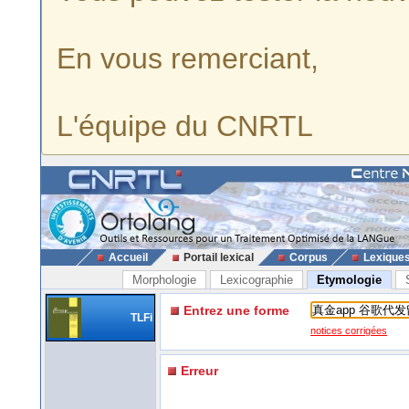
En vous remerciant,
L'équipe du CNRTL
Accueil
Portail lexical
Corpus
Lexique
Morphologie
Lexicographie
Etymologie
Entrez une forme
TLFi
notices corrigées
Erreur