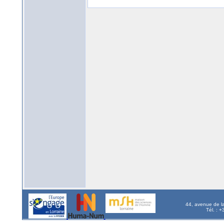
44, avenue de l
Tél. : 