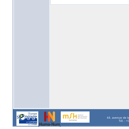
44, avenue de l
Tél. : 