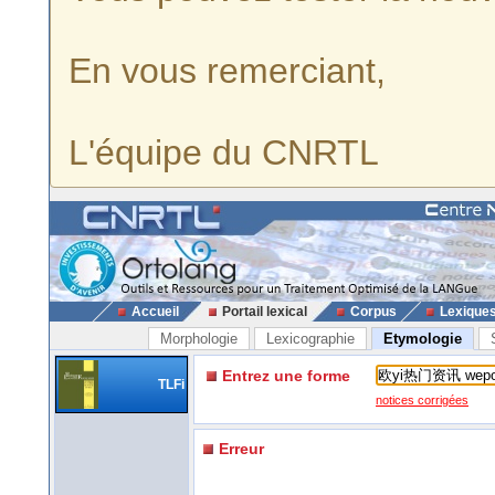
En vous remerciant,
L'équipe du CNRTL
Accueil
Portail lexical
Corpus
Lexique
Morphologie
Lexicographie
Etymologie
Entrez une forme
TLFi
notices corrigées
Erreur