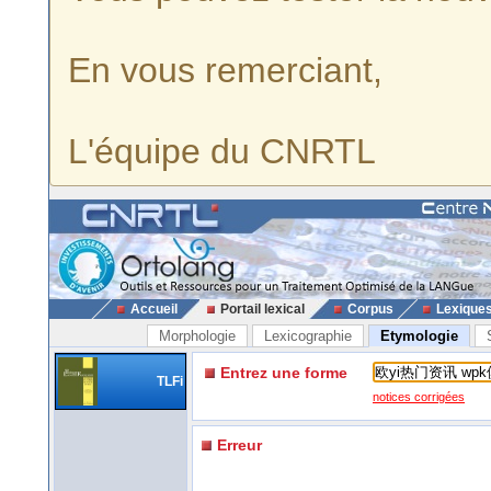
En vous remerciant,
L'équipe du CNRTL
Accueil
Portail lexical
Corpus
Lexique
Morphologie
Lexicographie
Etymologie
Entrez une forme
TLFi
notices corrigées
Erreur