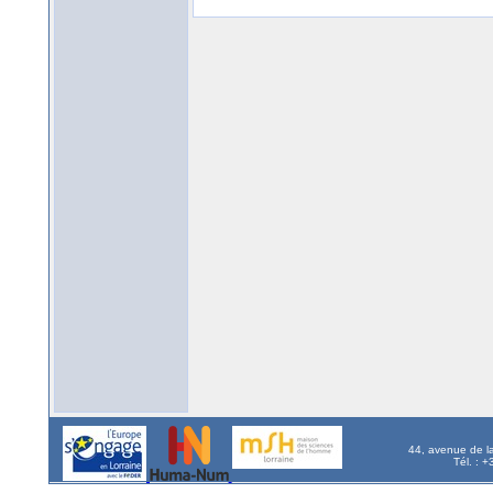
44, avenue de l
Tél. : 