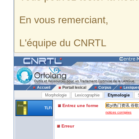
En vous remerciant,
L'équipe du CNRTL
Accueil
Portail lexical
Corpus
Lexique
Morphologie
Lexicographie
Etymologie
Entrez une forme
TLFi
notices corrigées
Erreur