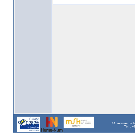
44, avenue de l
Tél. : 