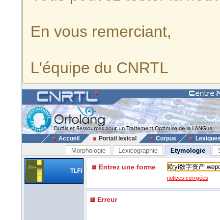
En vous remerciant,
L'équipe du CNRTL
Accueil
Portail lexical
Corpus
Lexique
Morphologie
Lexicographie
Etymologie
Entrez une forme
TLFi
notices corrigées
Erreur