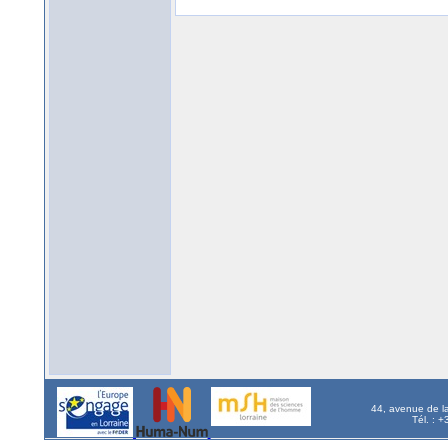
44, avenue de l
Tél. : 