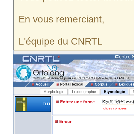
En vous remerciant,
L'équipe du CNRTL
Accueil
Portail lexical
Corpus
Lexique
Morphologie
Lexicographie
Etymologie
Entrez une forme
TLFi
notices corrigées
Erreur