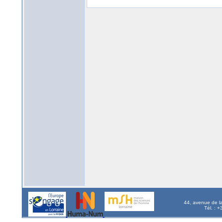
44, avenue de l
Tél. : 