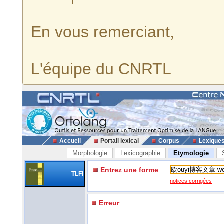
En vous remerciant,
L'équipe du CNRTL
Accueil
Portail lexical
Corpus
Lexique
Morphologie
Lexicographie
Etymologie
Entrez une forme
TLFi
notices corrigées
Erreur