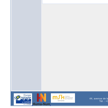
44, avenue de l
Tél. : 