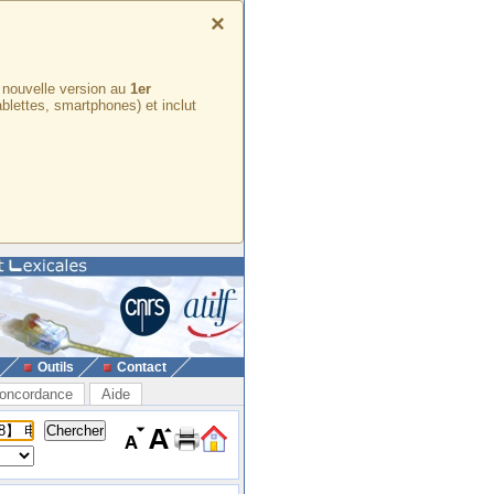
×
e nouvelle version au
1er
ablettes, smartphones) et inclut
Outils
Contact
oncordance
Aide