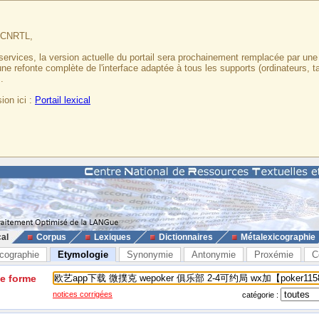
u CNRTL,
services, la version actuelle du portail sera prochainement remplacée par un
 une refonte complète de l'interface adaptée à tous les supports (ordinateurs, t
.
ion ici :
Portail lexical
cal
Corpus
Lexiques
Dictionnaires
Métalexicographie
cographie
Etymologie
Synonymie
Antonymie
Proxémie
C
ne forme
notices corrigées
catégorie :