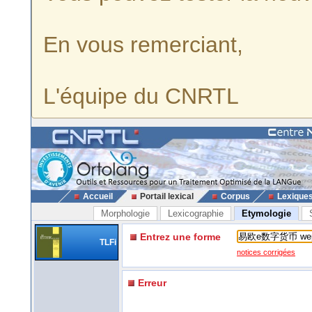
En vous remerciant,
L'équipe du CNRTL
Accueil
Portail lexical
Corpus
Lexique
Morphologie
Lexicographie
Etymologie
Entrez une forme
TLFi
notices corrigées
Erreur