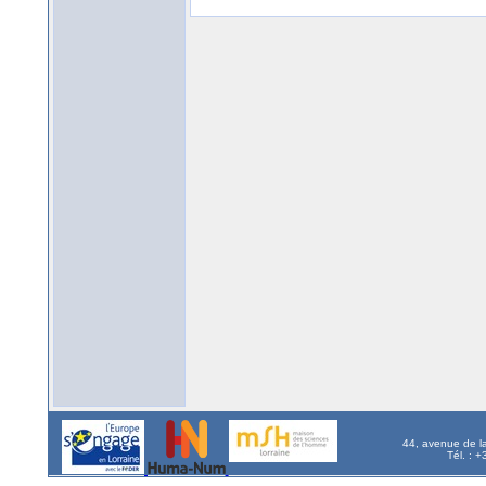
44, avenue de l
Tél. : 