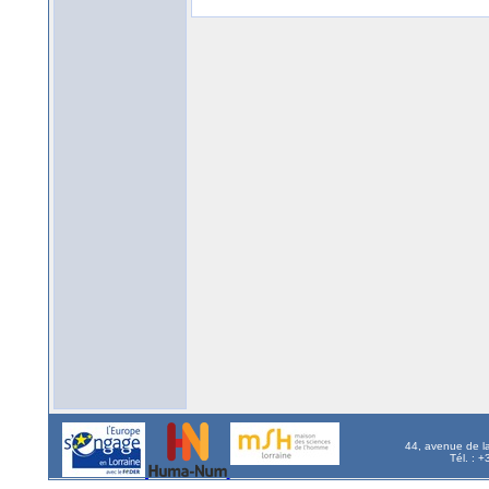
44, avenue de l
Tél. : 