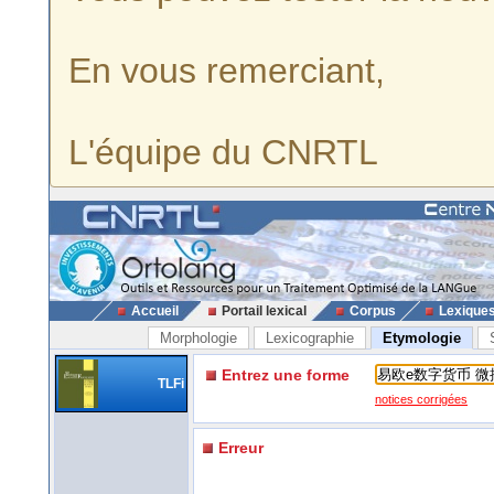
En vous remerciant,
L'équipe du CNRTL
Accueil
Portail lexical
Corpus
Lexique
Morphologie
Lexicographie
Etymologie
Entrez une forme
TLFi
notices corrigées
Erreur