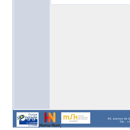
44, avenue de l
Tél. : 