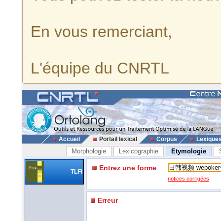
En vous remerciant,
L'équipe du CNRTL
Accueil
Portail lexical
Corpus
Lexique
Morphologie
Lexicographie
Etymologie
Entrez une forme
TLFi
notices corrigées
Erreur