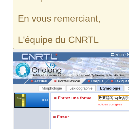
En vous remerciant,
L'équipe du CNRTL
Accueil
Portail lexical
Corpus
Lexique
Morphologie
Lexicographie
Etymologie
Entrez une forme
TLFi
notices corrigées
Erreur