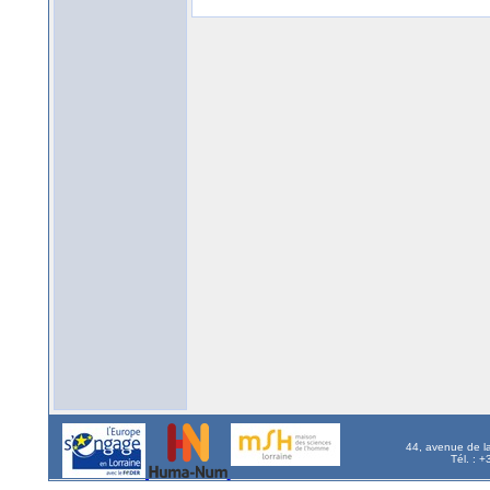
44, avenue de l
Tél. : 