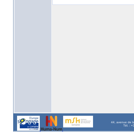
44, avenue de l
Tél. : 