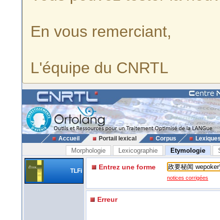
En vous remerciant,
L'équipe du CNRTL
Accueil
Portail lexical
Corpus
Lexique
Morphologie
Lexicographie
Etymologie
Entrez une forme
TLFi
notices corrigées
Erreur