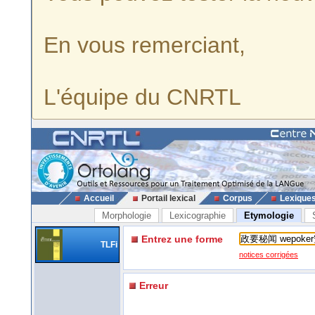
En vous remerciant,
L'équipe du CNRTL
Accueil
Portail lexical
Corpus
Lexique
Morphologie
Lexicographie
Etymologie
Entrez une forme
TLFi
notices corrigées
Erreur