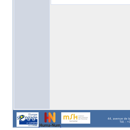
44, avenue de l
Tél. : 