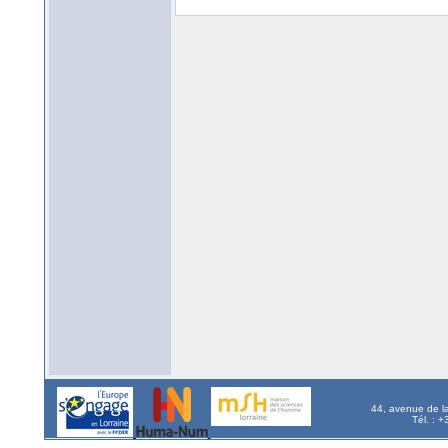
44, avenue de l
Tél. : 