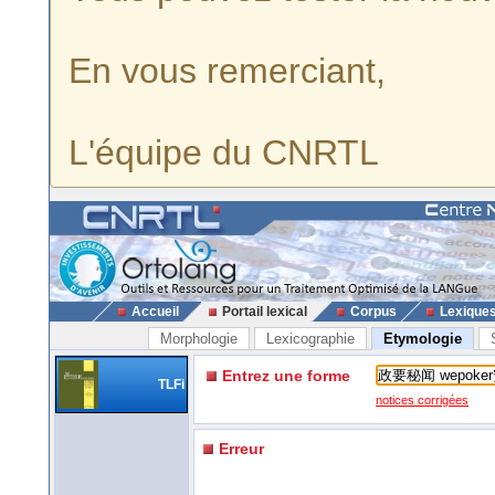
En vous remerciant,
L'équipe du CNRTL
Accueil
Portail lexical
Corpus
Lexique
Morphologie
Lexicographie
Etymologie
Entrez une forme
TLFi
notices corrigées
Erreur