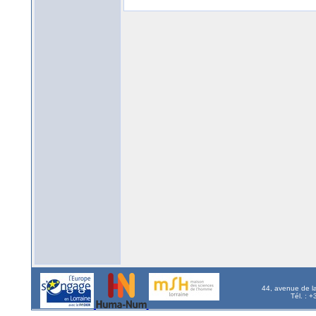
44, avenue de l
Tél. : 