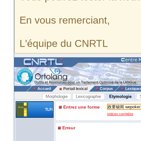
En vous remerciant,
L'équipe du CNRTL
Accueil
Portail lexical
Corpus
Lexique
Morphologie
Lexicographie
Etymologie
Entrez une forme
TLFi
notices corrigées
Erreur