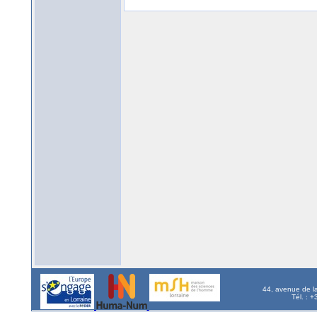
44, avenue de l
Tél. : 