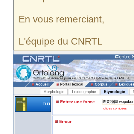
En vous remerciant,
L'équipe du CNRTL
Accueil
Portail lexical
Corpus
Lexique
Morphologie
Lexicographie
Etymologie
Entrez une forme
TLFi
notices corrigées
Erreur