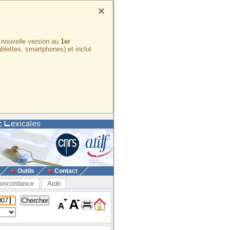
×
e nouvelle version au
1er
ablettes, smartphones) et inclut
Outils
Contact
oncordance
Aide