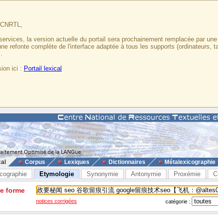
u CNRTL,
services, la version actuelle du portail sera prochainement remplacée par un
 une refonte complète de l'interface adaptée à tous les supports (ordinateurs, t
.
ion ici :
Portail lexical
cal
Corpus
Lexiques
Dictionnaires
Métalexicographie
cographie
Etymologie
Synonymie
Antonymie
Proxémie
C
ne forme
notices corrigées
catégorie :