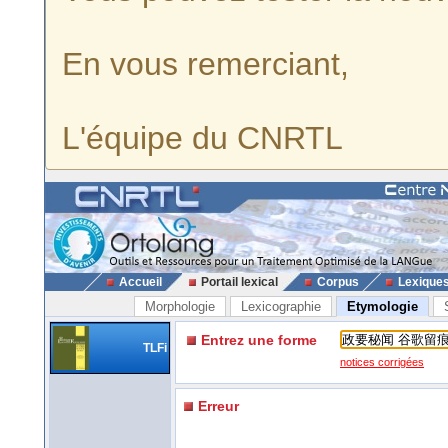
En vous remerciant,
L'équipe du CNRTL
Accueil
Portail lexical
Corpus
Lexique
Morphologie
Lexicographie
Etymologie
Entrez une forme
TLFi
notices corrigées
Erreur