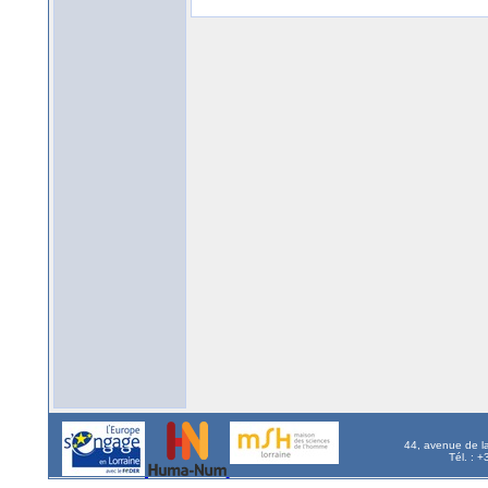
44, avenue de l
Tél. : 