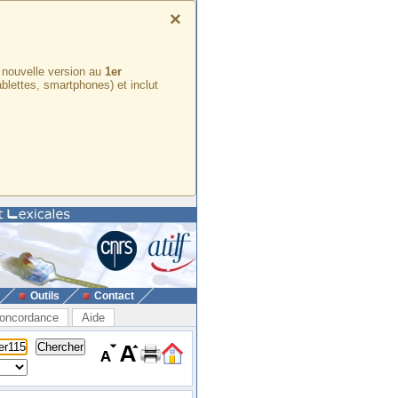
×
e nouvelle version au
1er
ablettes, smartphones) et inclut
Outils
Contact
oncordance
Aide