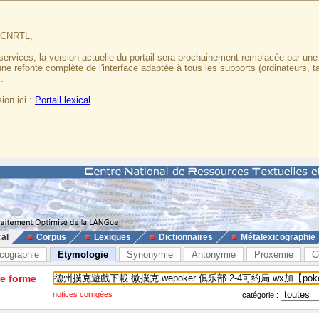
u CNRTL,
services, la version actuelle du portail sera prochainement remplacée par un
 une refonte complète de l'interface adaptée à tous les supports (ordinateurs, t
.
ion ici :
Portail lexical
cal
Corpus
Lexiques
Dictionnaires
Métalexicographie
cographie
Etymologie
Synonymie
Antonymie
Proxémie
C
ne forme
notices corrigées
catégorie :