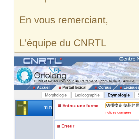
En vous remerciant,
L'équipe du CNRTL
Accueil
Portail lexical
Corpus
Lexique
Morphologie
Lexicographie
Etymologie
Entrez une forme
TLFi
notices corrigées
Erreur