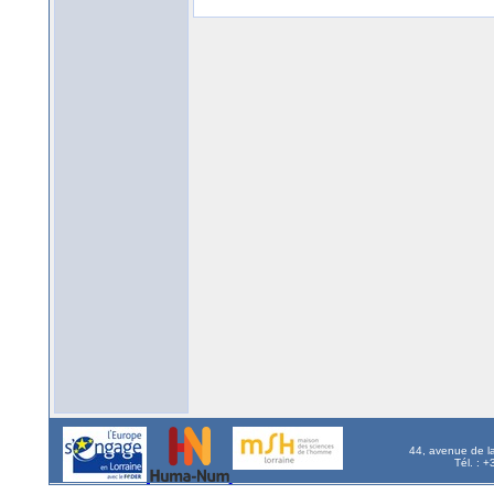
44, avenue de l
Tél. : 