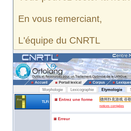
En vous remerciant,
L'équipe du CNRTL
Accueil
Portail lexical
Corpus
Lexique
Morphologie
Lexicographie
Etymologie
Entrez une forme
TLFi
notices corrigées
Erreur