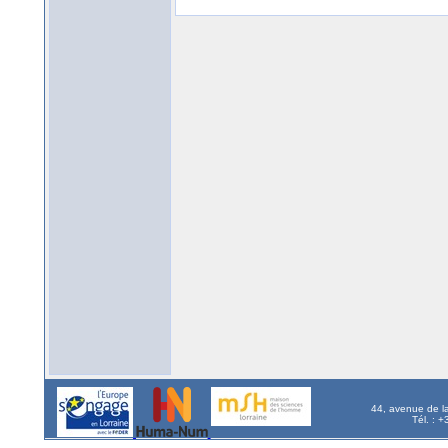
44, avenue de l
Tél. : 